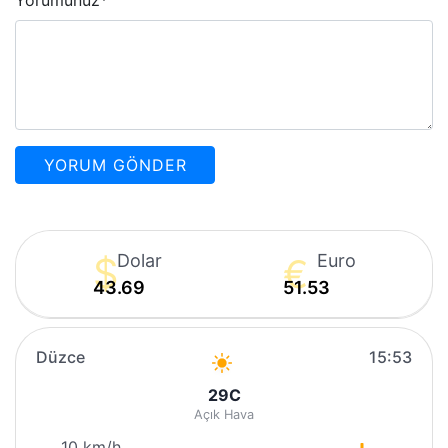
Yorumunuz
*
Dolar
Euro
43.69
51.53
Düzce
15:53
29
C
Açık Hava
10 km/h