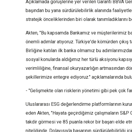
Açıklamada görüşlerine yer verilen Garanti BBVA Ge
başından bu yana sürdürülebilirlik alanında faaliyetler
stratejik önceliklerinden biri olarak tanımladıklarını bel
Akten, "Bu kapsamda Bankamız ve müşterilerimiz ba
önemli adımlar atıyoruz. Türkiye'de kömürden çıkış t
Birliğine katılan ilk banka olmamız bu adımlarımızdan
sosyal konularda aldığımız her türlü aksiyonu kapsıy
verimliliğine, finansal okuryazarlığın artmasından d
şekillerimize entegre ediyoruz." açıklamalarında bul
- "Gelişmekte olan risklerin yönetimi gibi pek çok far
Uluslararası ESG değerlendirme platformlarının kuruml
eden Akten, "Hayata geçirdiğimiz çalışmaların S&P Gl
takdir görmesi ve 85 puanla rekor bir başarı elde et
niteliğinde. Dolayısıyla başarının sürdürülebilirliği 