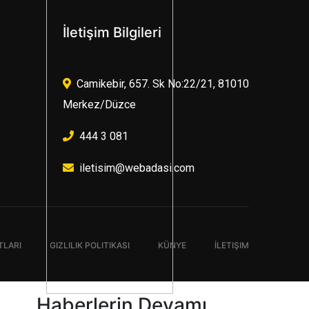
İletişim Bilgileri
Camikebir, 657. Sk No:22/21, 81010
Merkez/Düzce
444 3 081
iletisim@webadasi.com
TLARI
GIZLILIK POLITIKASI
KÜNYE
İLETIŞIM
Haberlerin Devamı