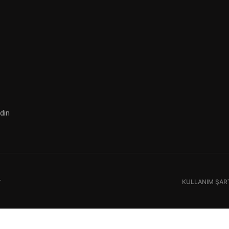
din
r
KULLANIM ŞAR