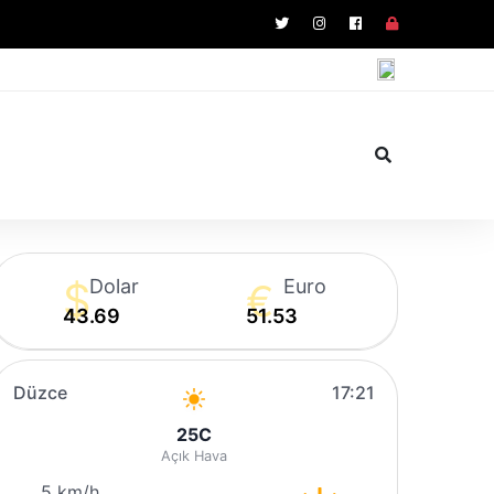
Dolar
Euro
43.69
51.53
Düzce
17:21
25
C
Açık Hava
5 km/h