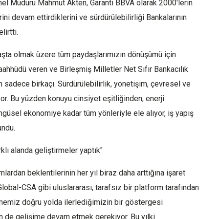
nel Müdürü Mahmut Akten, Garanti BBVA olarak 2000'lerin
ini devam ettirdiklerini ve sürdürülebilirliği Bankalarının
irtti.
şta olmak üzere tüm paydaşlarımızın dönüşümü için
aahhüdü veren ve Birleşmiş Milletler Net Sıfır Bankacılık
 sadece birkaçı. Sürdürülebilirlik, yönetişim, çevresel ve
or. Bu yüzden konuyu cinsiyet eşitliğinden, enerji
öngüsel ekonomiye kadar tüm yönleriyle ele alıyor, iş yapış
undu.
klı alanda geliştirmeler yaptık"
ardan beklentilerinin her yıl biraz daha arttığına işaret
obal-CSA gibi uluslararası, tarafsız bir platform tarafından
memiz doğru yolda ilerlediğimizin bir göstergesi
için de gelişime devam etmek gerekiyor. Bu yılki