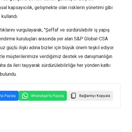
al kapsayıcılık, gelişmekte olan risklerin yönetimi gibi
 kullandı.
ıklarını vurgulayarak, "Şeffaf ve sürdürülebilir iş yapış
lendirme kuruluşları arasında yer alan S&P Global-CSA
 güçlü ilişki adına bizler için büyük önem teşkil ediyor.
izle müşterilerimize verdiğimiz destek ve danışmanlığın
a da ileri taşıyarak sürdürülebilirliğe her yönden katkı
bulundu.
ta Paylaş
WhatsApp'ta Paylaş
Bağlantıyı Kopyala