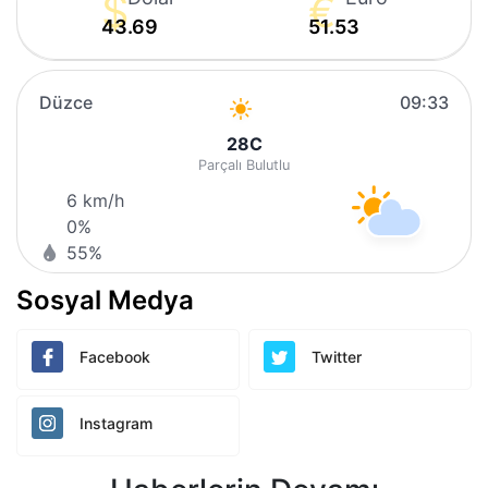
43.69
51.53
Düzce
09:33
28
C
Parçalı Bulutlu
6 km/h
0%
55%
Sosyal Medya
Facebook
Twitter
Instagram