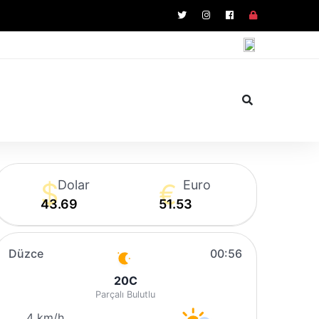
Dolar
Euro
43.69
51.53
Düzce
00:56
20
C
Parçalı Bulutlu
4 km/h