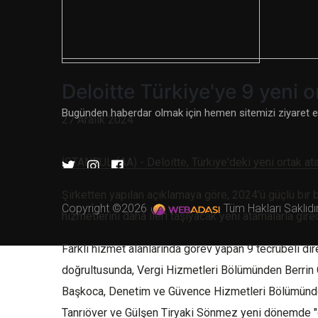
Deloitte Türkiye'ye 9 yeni o
Bugünden haberdar olmak için hemen sitemizi ziyaret e
27 Aralık 2024
İSTANBUL (AA) - Deloitte, Türkiye'deki yeni ortak at
Şirketten yapılan açıklamaya göre, 2024'ü güçlü bir 
Copyright ©
2026
Tüm Hakları Saklıdı
hizmetlerini daha ileri taşıyacak yeni atamalarla gire
Farklı hizmet alanlarında görev yapan 9 tecrübeli di
doğrultusunda, Vergi Hizmetleri Bölümünden Berrin 
Başkoca, Denetim ve Güvence Hizmetleri Bölümünden
Tanrıöver ve Gülşen Tiryaki Sönmez yeni dönemde "o