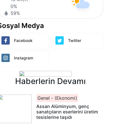
0%
59%
Sosyal Medya
Facebook
Twitter
Instagram
Haberlerin Devamı
Genel - (Ekonomi)
Assan Alüminyum, genç
sanatçıların eserlerini üretim
tesislerine taşıdı