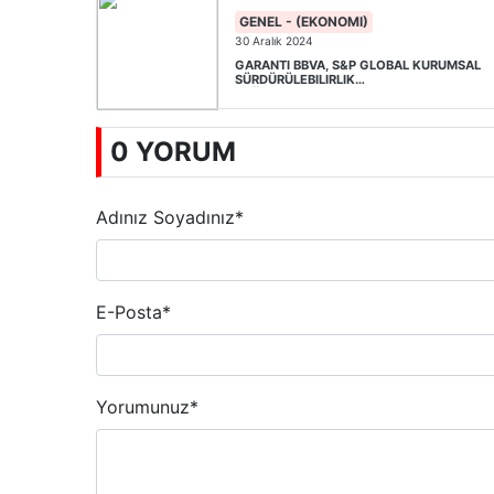
GENEL - (EKONOMI)
30 Aralık 2024
GARANTI BBVA, S&P GLOBAL KURUMSAL
SÜRDÜRÜLEBILIRLIK
DEĞERLENDIRMESI'NDEN 85 PUAN ALDI
0 YORUM
Adınız Soyadınız
*
E-Posta
*
Yorumunuz
*