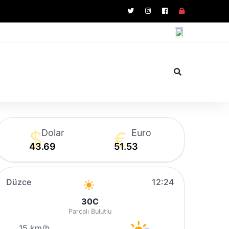
Dolar
Euro
43.69
51.53
Düzce
12:24
30
C
Parçalı Bulutlu
15 km/h