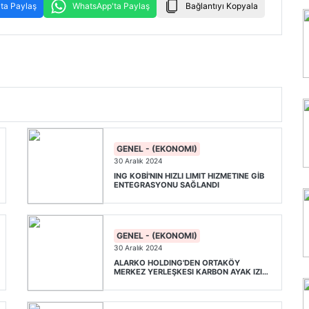
ta Paylaş
WhatsApp'ta Paylaş
Bağlantıyı Kopyala
GENEL - (EKONOMI)
30 Aralık 2024
ING KOBİ'NIN HIZLI LIMIT HIZMETINE GİB
ENTEGRASYONU SAĞLANDI
GENEL - (EKONOMI)
30 Aralık 2024
ALARKO HOLDING'DEN ORTAKÖY
MERKEZ YERLEŞKESI KARBON AYAK IZINI
DENGELEYECEK ADIM