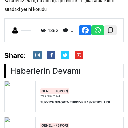
Karadeniz ekibi, bu sonuçla puanını 31'e çıkararak ikinci
sıradaki yerini korudu.
1392
0
Share:
Haberlerin Devamı
GENEL - (SPOR)
29 Aralık 2024
TÜRKIYE SIGORTA TÜRKIYE BASKETBOL LIGI
GENEL - (SPOR)