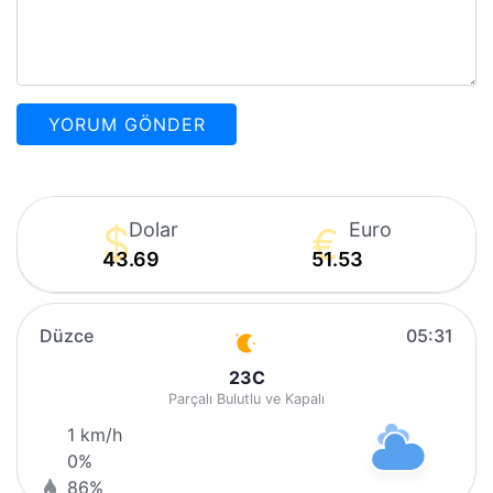
Dolar
Euro
43.69
51.53
Düzce
05:31
23
C
Parçalı Bulutlu ve Kapalı
1 km/h
0%
86%