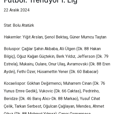
Futbol: Trendyol 1. Lig
22 Aralık 2024
Stat: Bolu Atatürk
Hakemler: Yiğit Arslan, Şenol Bektaş, Güner Mumcu Taştan
Boluspor: Çağlar Şahin Akbaba, Ali Ülgen (Dk. 88 Hakan
Bilgiç), Oğuz Kağan Güçtekin, Berk Yıldız, Jefferson (Dk. 79
Estrela), Mukairu, Oulare, Onur Ulaş, Avramovski (Dk. 88 Eren
Aydın), Fethi Özer, Hüsamettin Yener (Dk. 60 Babacar)
Kocaelispor: Gökhan Değirmenci, Muharrem Cinan (Dk. 76
Yunus Emre Gedik), Vukovic (Dk. 66 Caktas), Pedrinho,
Beridze (Dk. 46 Barış Alıcı-Dk. 88 Markao), Yusuf Cihat
Çelik, Tarkan Serbest, Oğulcan Çağlayan, Mendes, Ahmet
Oğuz (Dk. 88 Mehmet Yılmaz), Caner Osmanpaşa