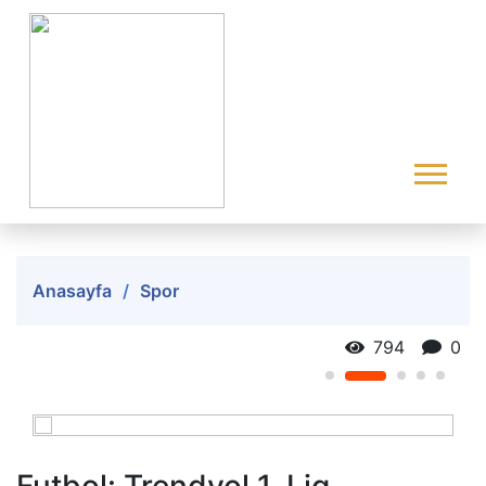
Anasayfa
Spor
794
0