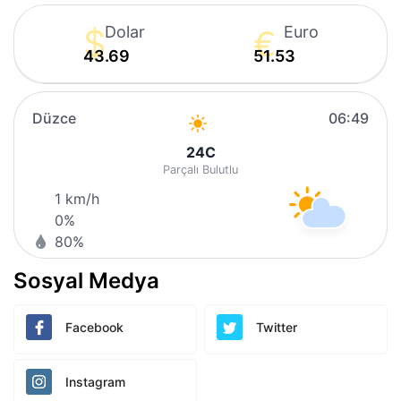
Dolar
Euro
43.69
51.53
Düzce
06:49
24
C
Parçalı Bulutlu
1 km/h
0%
80%
Sosyal Medya
Facebook
Twitter
Instagram