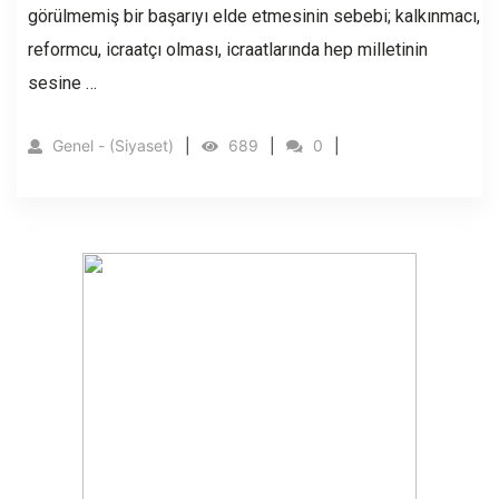
görülmemiş bir başarıyı elde etmesinin sebebi; kalkınmacı,
reformcu, icraatçı olması, icraatlarında hep milletinin
sesine …
Genel - (Siyaset)
689
0