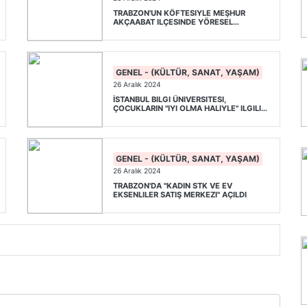
TRABZON'UN KÖFTESIYLE MEŞHUR
AKÇAABAT ILÇESINDE YÖRESEL
YEMEKLER TANITILDI
GENEL - (KÜLTÜR, SANAT, YAŞAM)
26 Aralık 2024
İSTANBUL BILGI ÜNIVERSITESI,
ÇOCUKLARIN "IYI OLMA HALIYLE" ILGILI
ARAŞTIRMASININ SONUÇLARINI PAYLAŞTI
GENEL - (KÜLTÜR, SANAT, YAŞAM)
26 Aralık 2024
TRABZON'DA "KADIN STK VE EV
EKSENLILER SATIŞ MERKEZI" AÇILDI