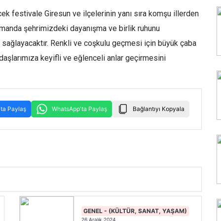
ek festivale Giresun ve ilçelerinin yanı sıra komşu illerden
amanda şehrimizdeki dayanışma ve birlik ruhunu
i sağlayacaktır. Renkli ve coşkulu geçmesi için büyük çaba
daşlarımıza keyifli ve eğlenceli anlar geçirmesini
ta Paylaş
WhatsApp'ta Paylaş
Bağlantıyı Kopyala
GENEL - (KÜLTÜR, SANAT, YAŞAM)
26 Aralık 2024