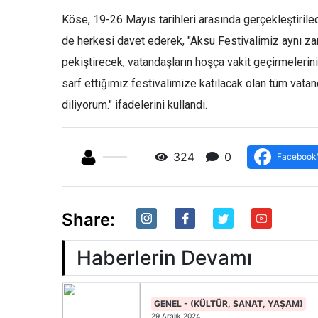
Köse, 19-26 Mayıs tarihleri arasında gerçekleştirilec
de herkesi davet ederek, "Aksu Festivalimiz aynı z
pekiştirecek, vatandaşların hoşça vakit geçirmelerin
sarf ettiğimiz festivalimize katılacak olan tüm vatan
diliyorum." ifadelerini kullandı.
324
0
Facebook'
Share:
Haberlerin Devamı
GENEL - (KÜLTÜR, SANAT, YAŞAM)
29 Aralık 2024