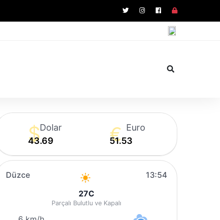
Dolar
Euro
43.69
51.53
Düzce
13:54
27
C
Parçalı Bulutlu ve Kapalı
6 km/h