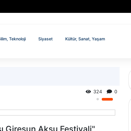
ilim, Teknoloji
Siyaset
Kültür, Sanat, Yaşam
324
0
sı Giresun Aksu Festivali"