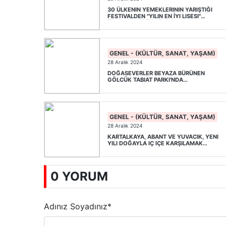
30 ÜLKENIN YEMEKLERININ YARIŞTIĞI
FESTIVALDEN "YILIN EN İYI LISESI"
ÜNVANIYLA DÖNDÜLER
GENEL - (KÜLTÜR, SANAT, YAŞAM)
28 Aralık 2024
DOĞASEVERLER BEYAZA BÜRÜNEN
GÖLCÜK TABIAT PARKI'NDA
MANZARANIN TADINI ÇIKARDI
GENEL - (KÜLTÜR, SANAT, YAŞAM)
28 Aralık 2024
KARTALKAYA, ABANT VE YUVACIK, YENI
YILI DOĞAYLA IÇ IÇE KARŞILAMAK
ISTEYENLERI AĞIRLAYACAK
0 YORUM
Adınız Soyadınız
*