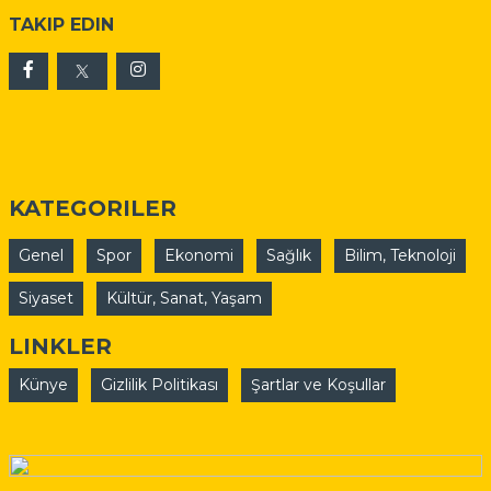
TAKIP EDIN
KATEGORILER
Genel
Spor
Ekonomi
Sağlık
Bilim, Teknoloji
Siyaset
Kültür, Sanat, Yaşam
LINKLER
Künye
Gizlilik Politikası
Şartlar ve Koşullar